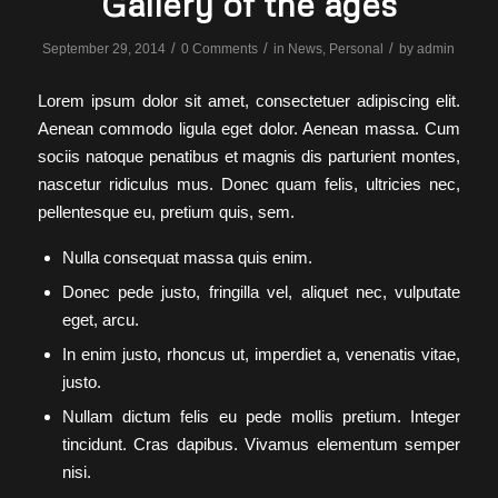
Gallery of the ages
/
/
/
September 29, 2014
0 Comments
in
News
,
Personal
by
admin
Lorem ipsum dolor sit amet, consectetuer adipiscing elit.
Aenean commodo ligula eget dolor. Aenean massa. Cum
sociis natoque penatibus et magnis dis parturient montes,
nascetur ridiculus mus. Donec quam felis, ultricies nec,
pellentesque eu, pretium quis, sem.
Nulla consequat massa quis enim.
Donec pede justo, fringilla vel, aliquet nec, vulputate
eget, arcu.
In enim justo, rhoncus ut, imperdiet a, venenatis vitae,
justo.
Nullam dictum felis eu pede mollis pretium. Integer
tincidunt. Cras dapibus. Vivamus elementum semper
nisi.